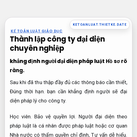
Bỏ
qua
nội
KETOANLUAT.THIETKE.DATE
KẾ TOÁN LUẬT GIÁO DỤC
dung
Thành lập công ty đại diện
chuyên nghiệp
khẳng định người đại diện pháp luật
Hồ sơ rõ
ràng.
Sau khi đã thu thập đầy đủ các thông báo cần thiết,
Đúng thời hạn.
bạn cần khẳng định người sẽ đại
diện pháp lý cho công ty.
Học viên.
Bảo vệ quyền lợi.
Người đại diện theo
pháp luật là cá nhân được pháp luật hoặc cơ quan
Nhà nước có thẩm quyền chỉ định,
Tư vấn dễ hiểu.