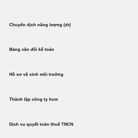
Bỏ
qua
nội
Chuyển dịch năng lượng (dr)
dung
Bảng cân đối kế toán
Hồ sơ vệ sinh môi trường
Thành lập công ty hcm
Dịch vụ quyết toán thuế TNCN