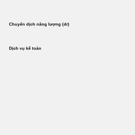
Bỏ
qua
nội
Chuyển dịch năng lượng (dr)
dung
Dịch vụ kế toán